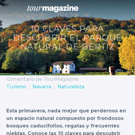
10 CLAVES PARA
DESCUBRIR EL PARQUE
NATURAL DE BERTIZ
Comentario de TourMagazine
Turismo
Navarra
Naturaleza
Esta primavera, nada mejor que perdernos en
un espacio natural compuesto por frondosos
bosques caducifolios, regatas y frecuentes
nieblas. Conoce las 10 claves para descubrir