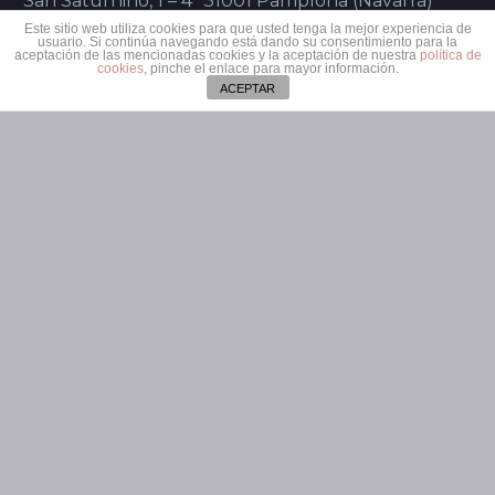
San Saturnino, 1 – 4º 31001 Pamplona (Navarra)
Este sitio web utiliza cookies para que usted tenga la mejor experiencia de
usuario. Si continúa navegando está dando su consentimiento para la
aceptación de las mencionadas cookies y la aceptación de nuestra
política de
cookies
, pinche el enlace para mayor información.
ACEPTAR
SÍGUENOS
@TourMagazine 2018 -
info@tour-magazine.com
-