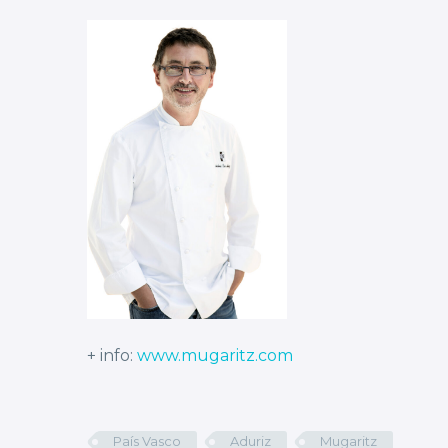
+ info:
www.mugaritz.com
País Vasco
Aduriz
Mugaritz