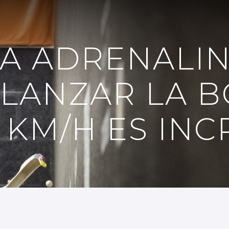
LA ADRENALI
 LANZAR LA B
 KM/H ES INC