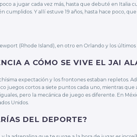
oco a jugar cada vez más, hasta que debuté en Italia cu
ién cumplidos. Y allí estuve 19 años, hasta hace poco, qu
port (Rhode Island), en otro en Orlando y los últimos 1
CIA A CÓMO SE VIVE EL JAI AL
ísima expectación y los frontones estaban repletos. Ade
nco juegos cortos a siete puntos cada uno, mientras que 
n iguales, pero la mecánica de juego es diferente. En Mé
dos Unidos.
RÍAS DEL DEPORTE?
 y la adrenalina que te surge a la hora de jugar es incre