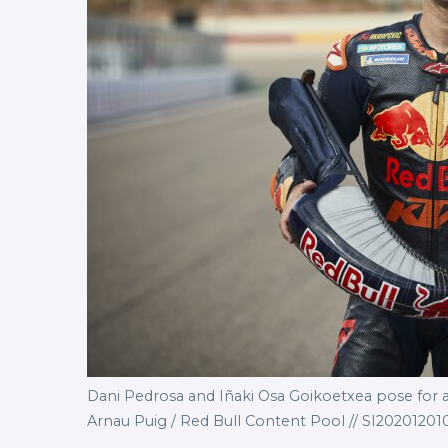
Dani Pedrosa and Iñaki Osa Goikoetxea pose for a 
Arnau Puig / Red Bull Content Pool // SI2020120103