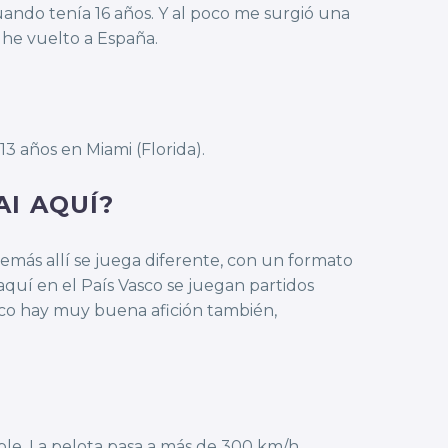
ando tenía 16 años. Y al poco me surgió una
e he vuelto a España.
3 años en Miami (Florida).
AI AQUÍ?
más allí se juega diferente, con un formato
aquí en el País Vasco se juegan partidos
xico hay muy buena afición también,
íble. La pelota pasa a más de 300 km/h.