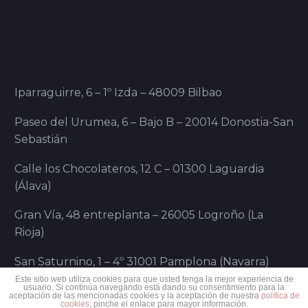
vascos de mayor
espectacularidad y vistosidad.
E…
Iparraguirre, 6 – 1º Izda – 48009 Bilbao
Paseo del Urumea, 6 – Bajo B – 20014 Donostia-San
Sebastián
Calle los Chocolateros, 12 C – 01300 Laguardia
(Álava)
Gran Vía, 48 entreplanta – 26005 Logroño (La
Rioja)
San Saturnino, 1 – 4º 31001 Pamplona (Navarra)
Este sitio web utiliza cookies para que usted tenga la mejor experiencia de
usuario. Si continúa navegando está dando su consentimiento para la
aceptación de las mencionadas cookies y la aceptación de nuestra
política de
cookies
, pinche el enlace para mayor información.