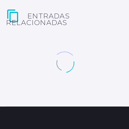
ENTRADAS
RELACIONADAS
Goiko: “La adrenalina que te
surge al lanzar la bola a más
de 300 km/h es increíble”
La cesta punta o Jai Alai es, sin
duda, uno de los deportes