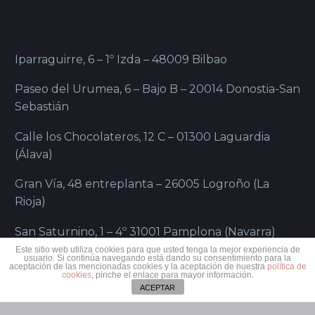
Iparraguirre, 6 – 1º Izda – 48009 Bilbao
Paseo del Urumea, 6 – Bajo B – 20014 Donostia-San
Sebastián
Calle los Chocolateros, 12 C – 01300 Laguardia
(Álava)
Gran Vía, 48 entreplanta – 26005 Logroño (La
Rioja)
San Saturnino, 1 – 4º 31001 Pamplona (Navarra)
Este sitio web utiliza cookies para que usted tenga la mejor experiencia de
usuario. Si continúa navegando está dando su consentimiento para la
aceptación de las mencionadas cookies y la aceptación de nuestra
política de
cookies
, pinche el enlace para mayor información.
ACEPTAR