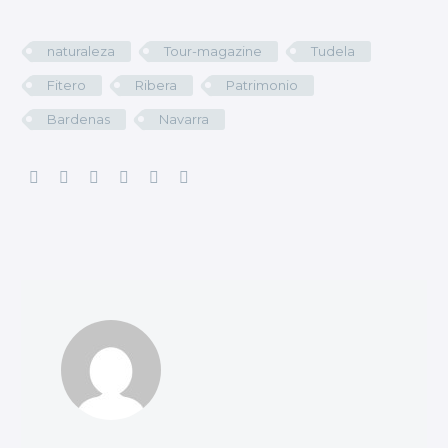
naturaleza
Tour-magazine
Tudela
Fitero
Ribera
Patrimonio
Bardenas
Navarra