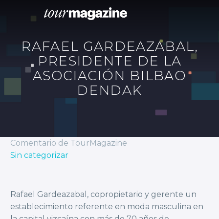
RAFAEL GARDEAZABAL,
PRESIDENTE DE LA
ASOCIACIÓN BILBAO
DENDAK
Comentario de TourMagazine
Sin categorizar
Rafael Gardeazabal, copropietario y gerente un
establecimiento referente en moda masculina en
la capital vizcaína con más de 70 años de