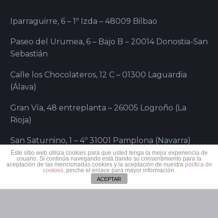
Iparraguirre, 6 – 1º Izda – 48009 Bilbao
Paseo del Urumea, 6 – Bajo B – 20014 Donostia-San
Sebastián
Calle los Chocolateros, 12 C – 01300 Laguardia
(Álava)
Gran Vía, 48 entreplanta – 26005 Logroño (La
Rioja)
San Saturnino, 1 – 4º 31001 Pamplona (Navarra)
Este sitio web utiliza cookies para que usted tenga la mejor experiencia de
usuario. Si continúa navegando está dando su consentimiento para la
aceptación de las mencionadas cookies y la aceptación de nuestra
política de
cookies
, pinche el enlace para mayor información.
ACEPTAR
SÍGUENOS