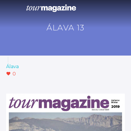
ÁLAVA 13
Álava
0