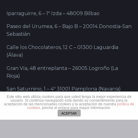
Iparraguirre, 6 – 1º Izda – 48009 Bilbao
Paseo del Urumea, 6 – Bajo B – 20014 Donostia-San
Sebastián
Calle los Chocolateros, 12 C – 01300 Laguardia
(Álava)
Gran Vía, 48 entreplanta – 26005 Logroño (La
Rioja)
San Saturnino, 1 – 4º 31001 Pamplona (Navarra)
Este sitio web utiliza cookies para que usted tenga la mejor experiencia de
usuario. Si continúa navegando está dando su consentimiento para la
aceptación de las mencionadas cookies y la aceptación de nuestra
política de
cookies
, pinche el enlace para mayor información.
ACEPTAR
SÍGUENOS