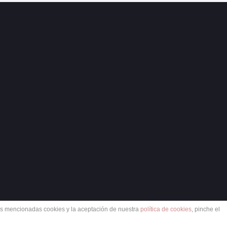
las mencionadas cookies y la aceptación de nuestra
política de cookies
, pinche el