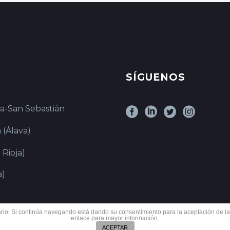
SÍGUENOS
ia-San Sebastián
 (Álava)
 Rioja)
a)
suario. Si continúa navegando está dando su consentimiento para la aceptación de 
enlace para mayor información.
ACEPTAR