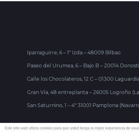
Iparraguirre, 6 – 1º Izda – 48009 Bilbao
Paseo del Urumea, 6 – Bajo B – 20014 Donost
Calle los Chocolateros, 12 C – 01300 Laguardia
Gran Vía, 48 entreplanta – 26005 Logroño (La
San Saturnino, 1 – 4º 31001 Pamplona (Navarr
Este sitio web utiliza cookies para que usted tenga la mejor experiencia de u