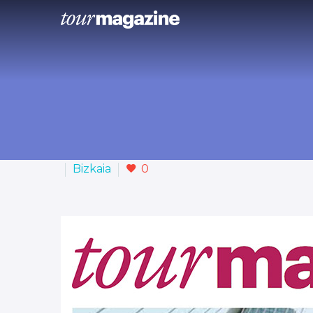
Bizkaia
0