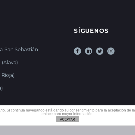
SÍGUENOS
ia-San Sebastián
 (Álava)
 Rioja)
a)
suario. Si continúa navegando está dando su consentimiento para la aceptación de 
enlace para mayor información.
ACEPTAR