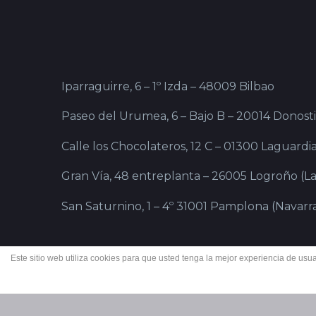
Iparraguirre, 6 – 1º Izda – 48009 Bilbao
Paseo del Urumea, 6 – Bajo B – 20014 Donost
Calle los Chocolateros, 12 C – 01300 Laguardia
Gran Vía, 48 entreplanta – 26005 Logroño (La
San Saturnino, 1 – 4º 31001 Pamplona (Navarr
Este sitio web utiliza cookies para que usted tenga la mejor experiencia de u