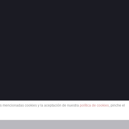
las mencionadas cookies y la aceptación de nuestra
política de cookies
, pinche el