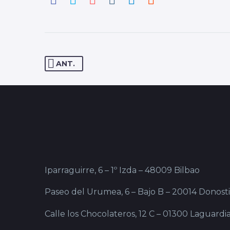
ANT.
Iparraguirre, 6 – 1º Izda – 48009 Bilbao
Paseo del Urumea, 6 – Bajo B – 20014 Donost
Calle los Chocolateros, 12 C – 01300 Laguardia