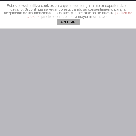
Este sitio web utiliza cookies para que usted tenga la mejor experiencia de
San Saturnino, 1 – 4º 31001 Pamplona (Navarra)
usuario. Si continúa navegando está dando su consentimiento para la
aceptación de las mencionadas cookies y la aceptación de nuestra
política de
cookies
, pinche el enlace para mayor información.
ACEPTAR
SÍGUENOS