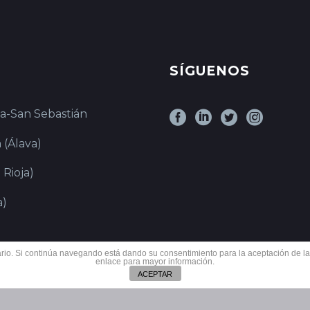
SÍGUENOS
ia-San Sebastián
 (Álava)
 Rioja)
a)
suario. Si continúa navegando está dando su consentimiento para la aceptación de 
enlace para mayor información.
ACEPTAR