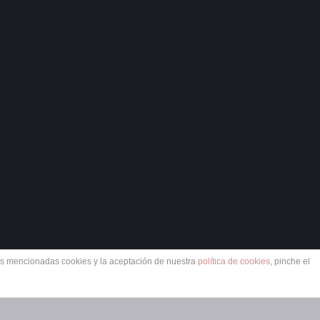
las mencionadas cookies y la aceptación de nuestra
política de cookies
, pinche el