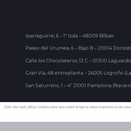
Iparraguirre, 6 – 1º Izda – 48009 Bilbao
Paseo del Urumea, 6 – Bajo B – 20014 Donost
Calle los Chocolateros, 12 C – 01300 Laguardia
Gran Vía, 48 entreplanta – 26005 Logroño (La
San Saturnino, 1 – 4º 31001 Pamplona (Navarr
Este sitio web utiliza cookies para que usted tenga la mejor experiencia de u