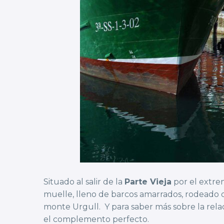
Situado al salir de la
Parte Vieja
por el extre
muelle, lleno de barcos amarrados, rodeado 
monte Urgull. Y para saber más sobre la relació
el complemento perfecto.