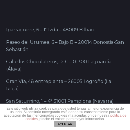
Iparraguirre, 6 – 1º Izda – 48009 Bilbao
Paseo del Urumea, 6 – Bajo B – 20014 Donostia-San
Sebastián
Calle los Chocolateros, 12 C – 01300 Laguardia
(Álava)
Gran Vía, 48 entreplanta – 26005 Logroño (La
Rioja)
San Saturnino, 1 – 4º 31001 Pamplona (Navarra)
Este sitio web utiliza cookies para que usted tenga la mejor experiencia de
usuario. Si continúa navegando está dando su consentimiento para la
aceptación de las mencionadas cookies y la aceptación de nuestra
política de
cookies
, pinche el enlace para mayor información.
ACEPTAR